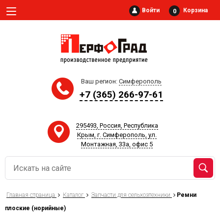
Войти
Корзина
0
Ваш регион:
Симферополь
+7 (365) 266-97-61‬
295493, Россия, Республика
Крым, г. Симферополь, ул.
Монтажная, 33а, офис 5
Главная страница
Каталог
Запчасти для сельхозтехники
Ремни
плоские (норийные)