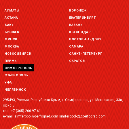
АЛМАТЫ
ВОРОНЕЖ
АСТАНА
ЕКАТЕРИНБУРГ
БАКУ
КАЗАНЬ
БИШКЕК
КРАСНОДАР
МИНСК
РОСТОВ-НА-ДОНУ
МОСКВА
САМАРА
НОВОСИБИРСК
САНКТ-ПЕТЕРБУРГ
ПЕРМЬ
САРАТОВ
СИМФЕРОПОЛЬ
СТАВРОПОЛЬ
УФА
ЧЕЛЯБИНСК
295493, Россия, Республика Крым, г. Симферополь, ул. Монтажная, 33а,
офис 5
тел.:
+7 (365) 266-97-61‬
e-mail:
simferopol@perfograd.com
simferopol-2@perfograd.com