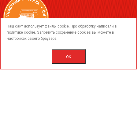
call
Наш сайт использует файлы cookie. Про обработку написали в
политике cookie
. Запретить сохранение cookies вы можете в
настройках своего браузера.
© 2015-2026 ООО «ПерфоГрад».
Все права защищены.
OK
Пользовательское соглашение.