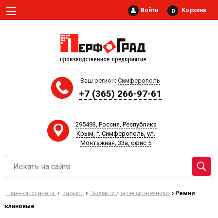
Войти
Корзина
0
Ваш регион:
Симферополь
+7 (365) 266-97-61‬
295493, Россия, Республика
Крым, г. Симферополь, ул.
Монтажная, 33а, офис 5
Главная страница
Каталог
Запчасти для сельхозтехники
Ремни
клиновые