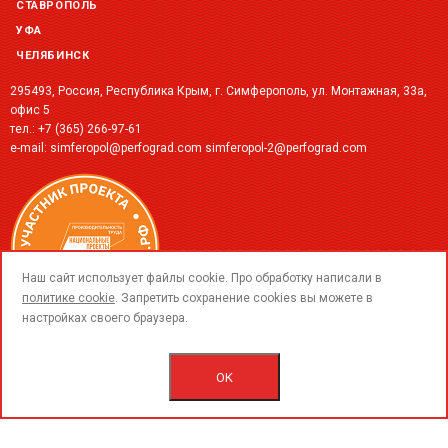
СТАВРОПОЛЬ
УФА
ЧЕЛЯБИНСК
295493, Россия, Республика Крым, г. Симферополь, ул. Монтажная, 33а,
офис 5
тел.:
+7 (365) 266-97-61‬
e-mail:
simferopol@perfograd.com
simferopol-2@perfograd.com
call
Наш сайт использует файлы cookie. Про обработку написали в
политике cookie
. Запретить сохранение cookies вы можете в
настройках своего браузера.
© 2015-2026 ООО «ПерфоГрад».
Все права защищены.
OK
Пользовательское соглашение.