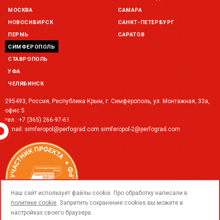
МОСКВА
САМАРА
НОВОСИБИРСК
САНКТ-ПЕТЕРБУРГ
ПЕРМЬ
САРАТОВ
СИМФЕРОПОЛЬ
СТАВРОПОЛЬ
УФА
ЧЕЛЯБИНСК
295493, Россия, Республика Крым, г. Симферополь, ул. Монтажная, 33а,
офис 5
тел.:
+7 (365) 266-97-61‬
e-mail:
simferopol@perfograd.com
simferopol-2@perfograd.com
call
Наш сайт использует файлы cookie. Про обработку написали в
политике cookie
. Запретить сохранение cookies вы можете в
настройках своего браузера.